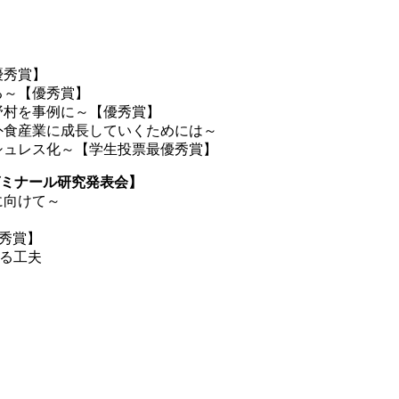
】
優秀賞】
る～【優秀賞】
野村を事例に～【優秀賞】
外食産業に成長していくためには～
シュレス化～【学生投票最優秀賞】
ミナール研究発表会】
に向けて～
優秀賞】
せる工夫
】