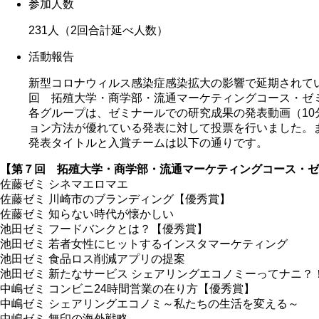
参加人数
231人（2回合計延べ人数）
活動報告
新型コロナウィルス感染症感染拡大の影響で延期されて
回 拓殖大学・商学部・流通マーケティングコース・ゼミ
各グループは、ゼミナールでの研究成果の発表動画（10
ョン方法が優れている発表に対して投票を行いました。
発表タイトルと入賞チームは以下の通りです。
【第７回 拓殖大学・商学部・流通マーケティングコース・ゼ
佐藤ゼミ シネマエロマエ
佐藤ゼミ 川崎市のブランディング【優秀賞】
佐藤ゼミ 知らない時代が懐かしい
池田ゼミ フードバンクとは？【優秀賞】
池田ゼミ 若者女性にヒットするインスタマーケティング
池田ゼミ 食品ロス削減アプリの提案
池田ゼミ 新たなサービス シェアリングエコノミーってナニ？
中嶋ゼミ コンビニ24時間営業の在り方【優秀賞】
中嶋ゼミ シェアリングエコノミ～私たちの生活を変える～
中嶋ゼミ 無印の海外戦略