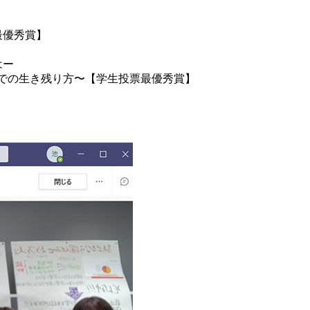
最優秀賞】
はー
禍での生き残り方〜【学生投票最優秀賞】