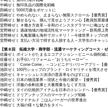
中嶋ゼミ 無印良品の国際化戦略
田嶋ゼミ 5000万曲をポケットに
田嶋ゼミ やめられない、止まらない無限スクロール【優秀賞
田嶋ゼミ 魅せるなら、掴んで見せようファン心【教員投票最
堂野崎ゼミ ＃働き方改革～令和のインスタグラマーに俺はな
堂野崎ゼミ 過疎地域の地域活性化マーケティング～群馬県上
堂野崎ゼミ 丸亀製麺も海外でガッチリ！～今後世界トップの
堂野崎ゼミ 支払い方法で得する人損する人～大学生のキャッ
【第８回 拓殖大学・商学部・流通マーケティングコース・ゼ
佐藤ゼミ ポイントがたまるエコアクション～ビニール袋削減
佐藤ゼミ お手伝いリフォーム～"おうちヒーロー"～
佐藤ゼミ 「Come Come」～コンビニデリバリーアプリ～【
池田ゼミ 100円ショップのブランド・ロイヤリティを増大さ
池田ゼミ キャッシュレス決済の普及率をのばすには
池田ゼミ 日本の物流業界～現状と今後の展望～【優秀賞】
池田ゼミ 洋服の余剰在庫と大量廃棄をなくす方法
中嶋ゼミ タイの伝統的アイテムを日本のトレンドへ【優秀賞
中嶋ゼミ ドリアンチップスのマーケティング戦略
中嶋ゼミ マクドナルド ごはんバーガーの世界進出
中嶋ゼミ 大福の様々な魅力をタイへ