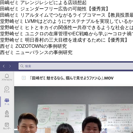
田嶋ゼミ アレンジレシピによる店頭想起
田嶋ゼミ ジェンダーフリー広告の可能性【優秀賞】
田嶋ゼミ リアルタイムでつながるライブコマース【教員投票
堂野崎ゼミ LVMHはどのようにサステナブルを実現しているか
堂野崎ゼミ ヒトとキカイの関係性ー共存できるような社会と
堂野崎ゼミ ユニクロの在庫管理やEC戦略から学ぶ〜コロナ
堂野崎ゼミ 明日香村の三大目標を達成するために【優秀賞】
西ゼミ ZOZOTOWNの事例研究
西ゼミ ニューバランスの事例研究