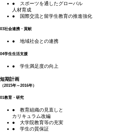
●
スポーツを通したグローバル
人材育成
●
国際交流と留学生教育の推進強化
03
社会連携・貢献
●
地域社会との連携
04
学生生活支援
●
学生満足度の向上
短期計画
（2015年～2016年）
01
教育・研究
●
教育組織の見直しと
カリキュラム改編
●
大学院教育等の充実
●
学生の質保証