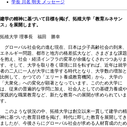
学長 川名 明夫 メッセージ
建学の精神に基づいて目標を掲げ、拓殖大学「教育ルネサン
ス」を展開します。
拓殖大学 理事長 福田 勝幸
グローバル社会化の進む現在、日本は少子高齢社会の到来、
エネルギー問題、都市と地方の格差拡大など、さまざまな課題
を抱え、社会・経済インフラの変革が余儀なくされつつありま
す。そして、大学を取り巻く環境に目を転ずれば、近年は就学
者の二人に一人が大学に進学する時代となり、大学数の増加と
比例して、かつての「エリート養成教育機関」から、大学の
「大衆化」への変化が顕著となっています。このため大学に
は、従来の普遍的な学問に加え、社会人としての基礎力養成や
実践的な職業教育など、新たな教育への展開が求められていま
す。
このような状況の中、拓殖大学は創立以来一貫して建学の精
神に基づいた教育目標を掲げ、時代に即した教育を展開してき
ましたが、今後さらにグローバル社会が求める人材育成のため