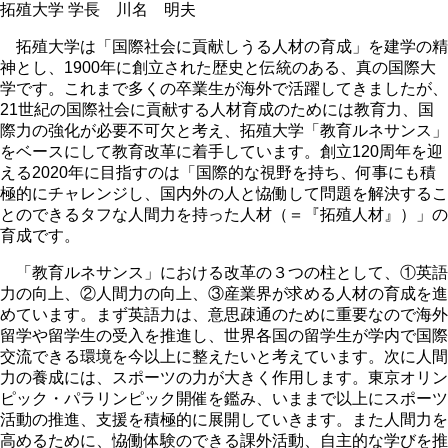
拓殖大学 学長 川名 明夫
拓殖大学は「国際社会に貢献しうる人材の育成」を建学の精
神とし、1900年に創立された歴史と伝統のある、真の国際大
学です。これまで多くの卒業生が海外で活躍してきましたが、
21世紀の国際社会に貢献する人材育成のためには教育力、国
際力の強化が必要不可欠と考え、拓殖大学「教育ルネサンス」
をベースにして教育改革に着手しています。創立120周年を迎
える2020年に目指すのは「国際的な視野を持ち、何事にも積
極的にチャレンジし、国内外の人と恊働して問題を解決するこ
とのできるタフな人間力を持った人材（＝『拓殖人材』）」の
育成です。
「教育ルネサンス」における改革の３つの柱として、①英語
力の向上、②人間力の向上、③産業界が求める人材の育成を進
めています。まず英語力は、意思疎通のために重要なので海外
留学や留学生の受入を推進し、世界各国の留学生が学内で国際
交流できる環境を今以上に整えたいと考えています。次に人間
力の養成には、スポーツの力が大きく作用します。東京オリン
ピック・パラリンピック開催を鑑み、いままで以上にスポーツ
活動の推進、支援を積極的に展開していきます。また人間力を
高めるために、恊働体験のできる課外活動、自主的な学びを推