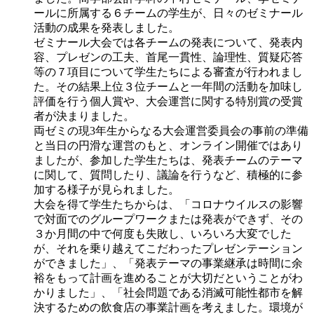
ールに所属する６チームの学生が、日々のゼミナール
活動の成果を発表しました。
ゼミナール大会では各チームの発表について、発表内
容、プレゼンの工夫、首尾一貫性、論理性、質疑応答
等の７項目について学生たちによる審査が行われまし
た。その結果上位３位チームと一年間の活動を加味し
評価を行う個人賞や、大会運営に関する特別賞の受賞
者が決まりました。
両ゼミの現3年生からなる大会運営委員会の事前の準備
と当日の円滑な運営のもと、オンライン開催ではあり
ましたが、参加した学生たちは、発表チームのテーマ
に関して、質問したり、議論を行うなど、積極的に参
加する様子が見られました。
大会を得て学生たちからは、「コロナウイルスの影響
で対面でのグループワークまたは発表ができず、その
３か月間の中で何度も失敗し、いろいろ大変でした
が、それを乗り越えてこだわったプレゼンテーション
ができました」、「発表テーマの事業継承は時間に余
裕をもって計画を進めることが大切だということがわ
かりました」、「社会問題である消滅可能性都市を解
決するための飲食店の事業計画を考えました。環境が