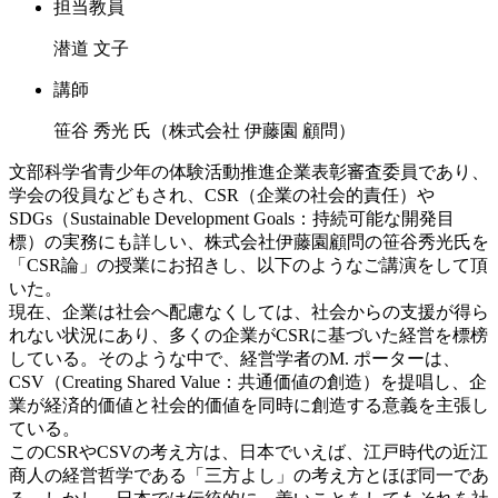
担当教員
潜道 文子
講師
笹谷 秀光 氏（株式会社 伊藤園 顧問）
文部科学省青少年の体験活動推進企業表彰審査委員であり、
学会の役員などもされ、CSR（企業の社会的責任）や
SDGs（Sustainable Development Goals：持続可能な開発目
標）の実務にも詳しい、株式会社伊藤園顧問の笹谷秀光氏を
「CSR論」の授業にお招きし、以下のようなご講演をして頂
いた。
現在、企業は社会へ配慮なくしては、社会からの支援が得ら
れない状況にあり、多くの企業がCSRに基づいた経営を標榜
している。そのような中で、経営学者のM. ポーターは、
CSV（Creating Shared Value：共通価値の創造）を提唱し、企
業が経済的価値と社会的価値を同時に創造する意義を主張し
ている。
このCSRやCSVの考え方は、日本でいえば、江戸時代の近江
商人の経営哲学である「三方よし」の考え方とほぼ同一であ