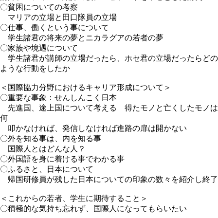
〇貧困についての考察
マリアの立場と田口隊員の立場
〇仕事、働くという事について
学生諸君の将来の夢とニカラグアの若者の夢
〇家族や境遇について
学生諸君が講師の立場だったら、ホセ君の立場だったらどの
ような行動をしたか
＜国際協力分野におけるキャリア形成について＞
〇重要な事象：せんしんこく日本
先進国、途上国について考える 得たモノと亡くしたモノは
何
叩かなければ、発信しなければ進路の扉は開かない
〇外を知る事は、内を知る事
国際人とはどんな人？
〇外国語を身に着ける事でわかる事
〇ふるさと、日本について
帰国研修員が残した日本についての印象の数々を紹介し終了
＜これからの若者、学生に期待すること＞
〇積極的な気持ち忘れず、国際人になってもらいたい