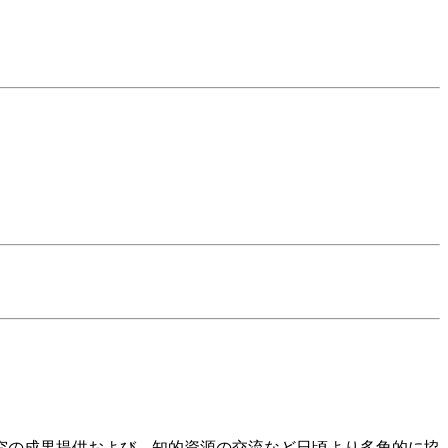
！
研究の成果提供および、知的資源の交流など日頃より多角的に協