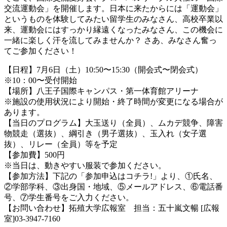
交流運動会」を開催します。日本に来たからには「運動会」
というものを体験してみたい留学生のみなさん、高校卒業以
来、運動会にはすっかり縁遠くなったみなさん、この機会に
一緒に楽しく汗を流してみませんか？ さあ、みなさん奮っ
てご参加ください！
【日程】7月6日（土）10:50〜15:30（開会式〜閉会式）
※10：00〜受付開始
【場所】八王子国際キャンパス・第一体育館アリーナ
※施設の使用状況により開始・終了時間が変更になる場合が
あります。
【当日のプログラム】大玉送り（全員）、ムカデ競争、障害
物競走（選抜）、綱引き（男子選抜）、玉入れ（女子選
抜）、リレー（全員）等を予定
【参加費】500円
※当日は、動きやすい服装で参加ください。
【参加方法】下記の「参加申込はコチラ!」より、①氏名、
②学部学科、③出身国・地域、⑤メールアドレス、⑥電話番
号、⑦学生番号をご入力ください。
【お問い合わせ】拓殖大学広報室 担当：五十嵐文暢 [広報
室]03-3947-7160