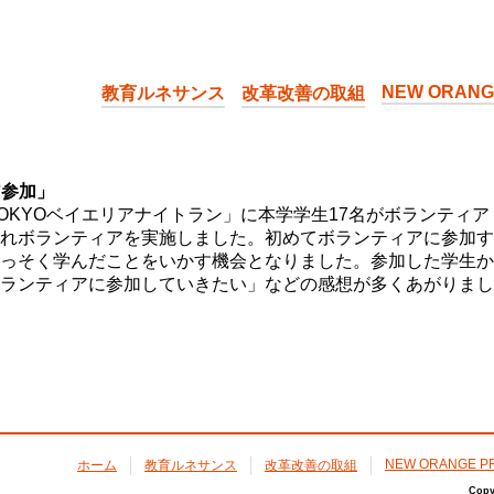
学「教育ルネサンス」〜NEW ORANGE PROJECT〜
NEW ORANG
教育ルネサンス
改革改善の取組
ア参加」
YOベイエリアナイトラン」に本学学生17名がボランティア（Or
れボランティアを実施しました。初めてボランティアに参加する
っそく学んだことをいかす機会となりました。参加した学生か
ランティアに参加していきたい」などの感想が多くあがりまし
NEW ORANGE P
ホーム
教育ルネサンス
改革改善の取組
Copy