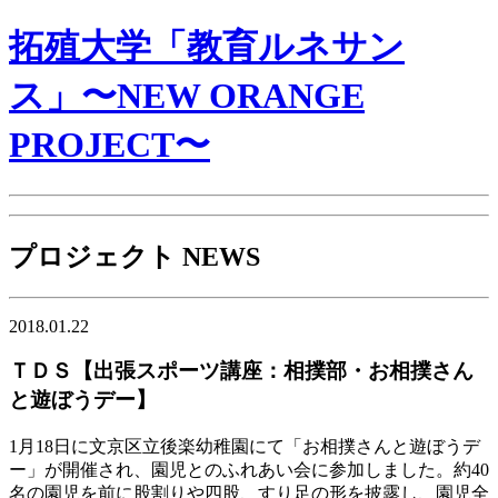
拓殖大学「教育ルネサン
ス」〜NEW ORANGE
PROJECT〜
プロジェクト NEWS
2018.01.22
ＴＤＳ【出張スポーツ講座：相撲部・お相撲さん
と遊ぼうデー】
1月18日に文京区立後楽幼稚園にて「お相撲さんと遊ぼうデ
ー」が開催され、園児とのふれあい会に参加しました。約40
名の園児を前に股割りや四股、すり足の形を披露し、園児全