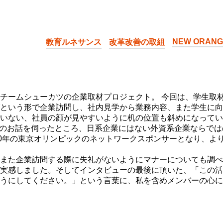
学「教育ルネサンス」〜NEW ORANGE PROJECT〜
NEW ORANG
教育ルネサンス
改革改善の取組
チームシューカツの企業取材プロジェクト。 今回は、学生取材
という形で企業訪問し、社内見学から業務内容、また学生に向
いない、社員の顔が見やすいように机の位置も斜めになってい
容のお話を伺ったところ、日系企業にはない外資系企業ならで
20年の東京オリンピックのネットワークスポンサーとなり、よ
また企業訪問する際に失礼がないようにマナーについても調べ
実感しました。そしてインタビューの最後に頂いた、「この活
うにしてください。」という言葉に、私を含めメンバーの心に