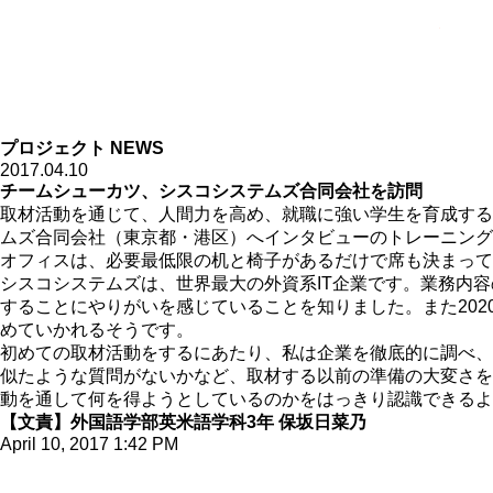
拓殖大
プロジェクト NEWS
2017.04.10
チームシューカツ、シスコシステムズ合同会社を訪問
取材活動を通じて、人間力を高め、就職に強い学生を育成する
ムズ合同会社（東京都・港区）へインタビューのトレーニング
オフィスは、必要最低限の机と椅子があるだけで席も決まって
シスコシステムズは、世界最大の外資系IT企業です。業務内
することにやりがいを感じていることを知りました。また20
めていかれるそうです。
初めての取材活動をするにあたり、私は企業を徹底的に調べ、
似たような質問がないかなど、取材する以前の準備の大変さを
動を通して何を得ようとしているのかをはっきり認識できるよ
【文責】外国語学部英米語学科3年 保坂日菜乃
April 10, 2017 1:42 PM